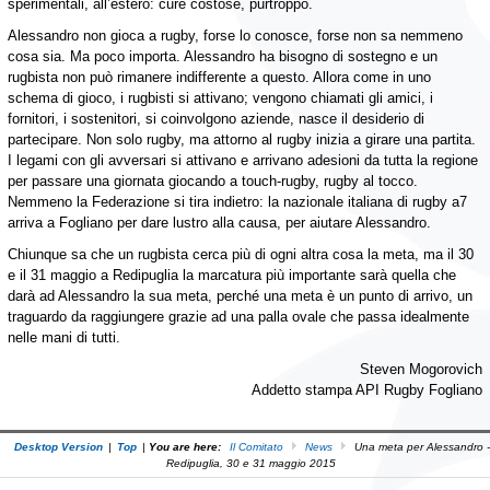
sperimentali, all’estero: cure costose, purtroppo.
Alessandro non gioca a rugby, forse lo conosce, forse non sa nemmeno
cosa sia. Ma poco importa. Alessandro ha bisogno di sostegno e un
rugbista non può rimanere indifferente a questo. Allora come in uno
schema di gioco, i rugbisti si attivano; vengono chiamati gli amici, i
fornitori, i sostenitori, si coinvolgono aziende, nasce il desiderio di
partecipare. Non solo rugby, ma attorno al rugby inizia a girare una partita.
I legami con gli avversari si attivano e arrivano adesioni da tutta la regione
per passare una giornata giocando a touch-rugby, rugby al tocco.
Nemmeno la Federazione si tira indietro: la nazionale italiana di rugby a7
arriva a Fogliano per dare lustro alla causa, per aiutare Alessandro.
Chiunque sa che un rugbista cerca più di ogni altra cosa la meta, ma il 30
e il 31 maggio a Redipuglia la marcatura più importante sarà quella che
darà ad Alessandro la sua meta, perché una meta è un punto di arrivo, un
traguardo da raggiungere grazie ad una palla ovale che passa idealmente
nelle mani di tutti.
Steven Mogorovich
Addetto stampa API Rugby Fogliano
Desktop Version
|
Top
|
You are here:
Il Comitato
News
Una meta per Alessandro -
Redipuglia, 30 e 31 maggio 2015