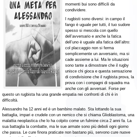
momenti bui sono difficili da
condividere.
I rugbisti sono diversi: in campo il
fango è uguale per tutti, il tuo sudore
spesso si mescola con quello
dell’avversario e anche la fatica
dell’uno è uguale alla fatica dell’altro:
col placcaggio non si ferma
semplicemente un avversario, ma si
cade assieme a lui. Ma le situazioni
sono tante a dimostrare che il rugby
unisce chi gioca e questa sensazione
di condivisione che il rugbista prova, la
prova con i compagni di squadra ma
anche con gli avversari. Forse per
questo un rugbista ha una grande empatia nei confronti di chi è in
difficoltà.
Alessandro ha 12 anni ed è un bambino malato. Sta lottando la sua
battaglia, impari e crudele con un nemico che si chiama Glioblastoma, una
malattia neoplastica che lo ha colpito come un fulmine circa 2 anni fa. La
sua battaglia la combatte, ma le sue armate sono più deboli ogni giorno
che passa. Le cure finora praticate non bastano più, servono cure nuove