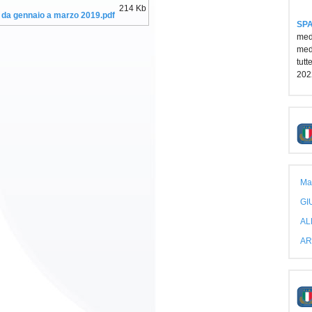
214 Kb
a da gennaio a marzo 2019.pdf
SPA
medi
medi
tutt
202
Ma
GI
AL
AR