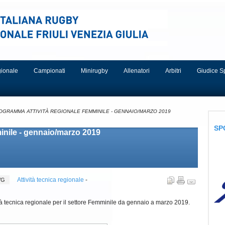
egionale
Campionati
Minirugby
Allenatori
Arbitri
Giudice S
OGRAMMA ATTIVITÀ REGIONALE FEMMINILE - GENNAIO/MARZO 2019
SP
inile - gennaio/marzo 2019
Attività tecnica regionale
-
FVG
tà tecnica regionale per il settore Femminile da gennaio a marzo 2019.