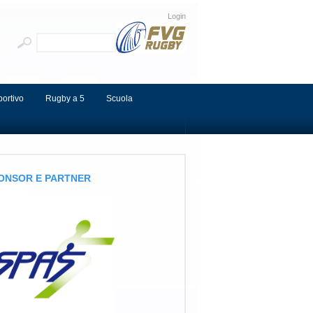
Login
portivo
Rugby a 5
Scuola
ONSOR E PARTNER