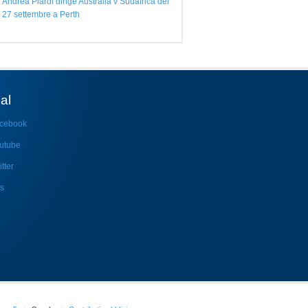
Andrea Piardi dirige Australia v Sudafrica del
27 settembre a Perth
al
cebook
utube
tter
s