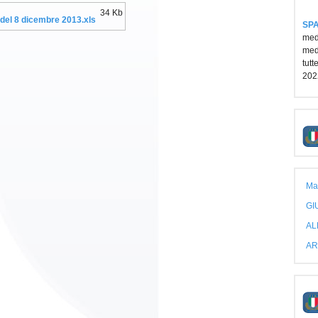
34 Kb
 del 8 dicembre 2013.xls
SPA
medi
medi
tutt
202
Ma
GI
AL
AR