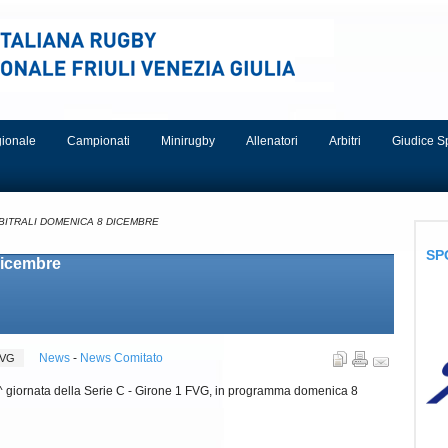
egionale
Campionati
Minirugby
Allenatori
Arbitri
Giudice S
BITRALI DOMENICA 8 DICEMBRE
SP
dicembre
News
-
News Comitato
 FVG
la 9^ giornata della Serie C - Girone 1 FVG, in programma domenica 8