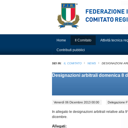
Home
Il Comitato
Attività tecnica r
Contributi pubblici
SEI IN:
IL COMITATO
NEWS
DESIGNAZIONI AR
Designazioni arbitrali domenica 8 
Venerdì 06 Dicembre 2013 00:00
Delegazione
In allegato le designazioni arbitrali relative al
dicembre.
Allegati: