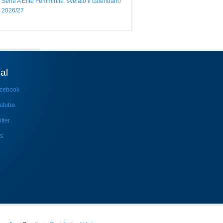
Serie A Elite Femminile: svelato il calendario
2026/27
al
cebook
utube
tter
s