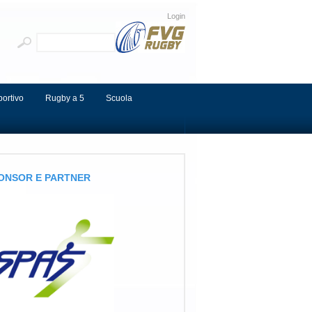
Login
portivo
Rugby a 5
Scuola
ONSOR E PARTNER