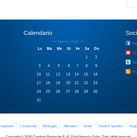
Calendario
Soci
<<
Agosto 2026
>>
Fa
Lu
Ma
Me
Gi
Ve
Sa
Do
Yo
1
2
Twi
3
4
5
6
7
8
9
Rs
10
11
12
13
14
15
16
17
18
19
20
21
22
23
24
25
26
27
28
29
30
31
 regionale
Campionati
Minirugby
Allenatori
Arbitri
Giudice Sportivo
Rugb
Copyright © 2026 Comitato Regionale F.I.R. Friuli Venezia Giulia. Tutti i diritti riservati.