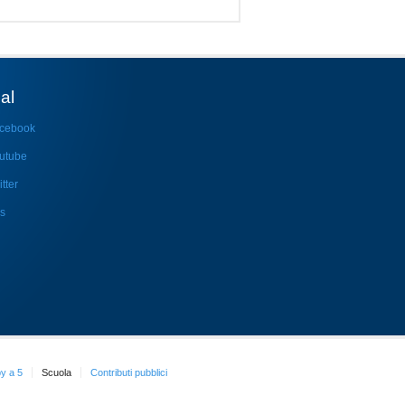
al
cebook
utube
tter
s
y a 5
Scuola
Contributi pubblici