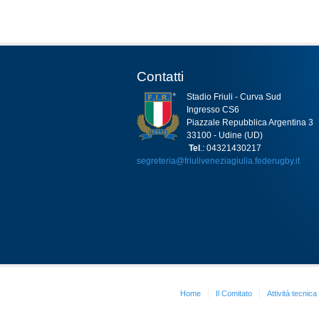
Contatti
Stadio Friuli - Curva Sud
Ingresso CS6
Piazzale Repubblica Argentina 3
33100 - Udine (UD)
Tel
.: 04321430217
segreteria@friuliveneziagiulia.federugby.it
Home
Il Comitato
Attività tecnica