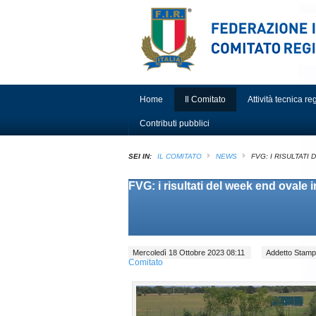
Home
Il Comitato
Attività tecnica r
Contributi pubblici
SEI IN:
IL COMITATO
NEWS
FVG: I RISULTATI
FVG: i risultati del week end ovale 
Mercoledì 18 Ottobre 2023 08:11
Addetto Sta
Comitato