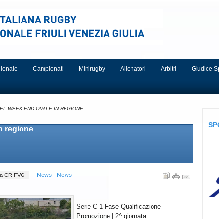
egionale
Campionati
Minirugby
Allenatori
Arbitri
Giudice S
 DEL WEEK END OVALE IN REGIONE
SP
in regione
News
-
News
mpa CR FVG
Serie C 1 Fase Qualificazione
Promozione | 2^ giornata