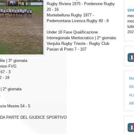
Rugby Riviera 1975 - Pordenone Rugby
20 - 16
SPA
Montebelluna Rugby 1977 -
medi
Pedemontana Livenza Rugby 80 - 9
medi
tutt
Under 18 Fase Qualificazione
202
Interregionale Meritocratico | 2^ giornata
Venjulia Rugby Trieste - Rugby Club
Pasian di Prato 7 - 107
ite | 3^ giornata
Union FVG
67 - 3
2 - 19
Ma
GI
| 2^ giornata
1
AL
AR
ia Mestre 54 - 5
 DA PARTE DEL GIUDICE SPORTIVO