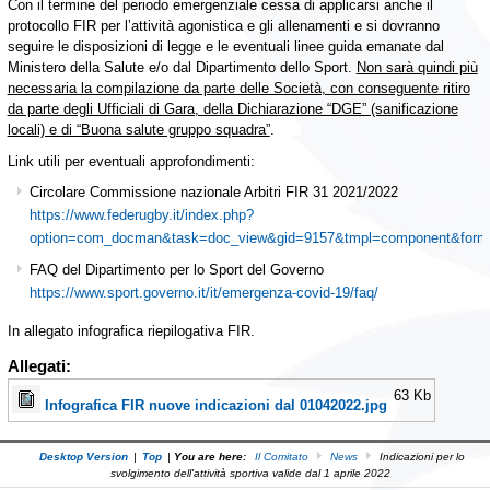
Con il termine del periodo emergenziale cessa di applicarsi anche il
protocollo FIR per l’attività agonistica e gli allenamenti e si dovranno
seguire le disposizioni di legge e le eventuali linee guida emanate dal
Ministero della Salute e/o dal Dipartimento dello Sport.
Non sarà quindi più
necessaria la compilazione da parte delle Società, con conseguente ritiro
da parte degli Ufficiali di Gara, della Dichiarazione “DGE” (sanificazione
locali) e di “Buona salute gruppo squadra”
.
Link utili per eventuali approfondimenti:
Circolare Commissione nazionale Arbitri FIR 31 2021/2022
https://www.federugby.it/index.php?
option=com_docman&task=doc_view&gid=9157&tmpl=component&forma
FAQ del Dipartimento per lo Sport del Governo
https://www.sport.governo.it/it/emergenza-covid-19/faq/
In allegato infografica riepilogativa FIR.
Allegati:
63 Kb
Infografica FIR nuove indicazioni dal 01042022.jpg
Desktop Version
|
Top
|
You are here:
Il Comitato
News
Indicazioni per lo
svolgimento dell'attività sportiva valide dal 1 aprile 2022