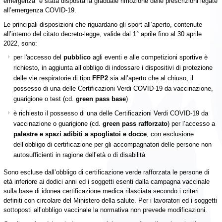
emergenza” è stata disposta la graduale rimozione delle prescrizioni legate
all’emergenza COVID-19.
Le principali disposizioni che riguardano gli sport all’aperto, contenute
all’interno del citato decreto-legge, valide dal 1° aprile fino al 30 aprile
2022, sono:
per l'accesso del
pubblico
agli eventi e alle competizioni sportive è
richiesto, in aggiunta all’obbligo di indossare i dispositivi di protezione
delle vie respiratorie di tipo
FFP2
sia all’aperto che al chiuso, il
possesso di una delle Certificazioni Verdi COVID-19 da vaccinazione,
guarigione o test (cd.
green pass base
)
è richiesto il possesso di una delle Certificazioni Verdi COVID-19 da
vaccinazione o guarigione (cd.
green pass rafforzato
) per l’accesso a
palestre e spazi adibiti a spogliatoi e docce
, con esclusione
dell’obbligo di certificazione per gli accompagnatori delle persone non
autosufficienti in ragione dell’età o di disabilità
Sono escluse dall’obbligo di certificazione verde rafforzata le persone di
età inferiore ai dodici anni ed i soggetti esenti dalla campagna vaccinale
sulla base di idonea certificazione medica rilasciata secondo i criteri
definiti con circolare del Ministero della salute. Per i lavoratori ed i soggetti
sottoposti all’obbligo vaccinale la normativa non prevede modificazioni.