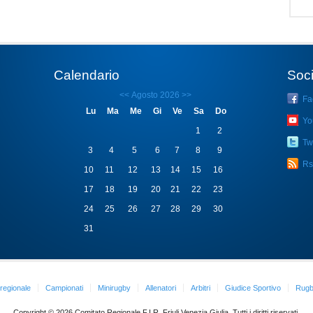
Calendario
Soci
<<
Agosto 2026
>>
Fa
Lu
Ma
Me
Gi
Ve
Sa
Do
Yo
1
2
Twi
3
4
5
6
7
8
9
Rs
10
11
12
13
14
15
16
17
18
19
20
21
22
23
24
25
26
27
28
29
30
31
 regionale
Campionati
Minirugby
Allenatori
Arbitri
Giudice Sportivo
Rugb
Copyright © 2026 Comitato Regionale F.I.R. Friuli Venezia Giulia. Tutti i diritti riservati.