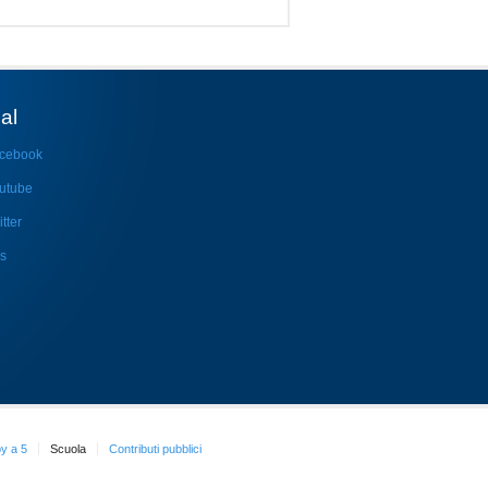
al
cebook
utube
tter
s
y a 5
Scuola
Contributi pubblici