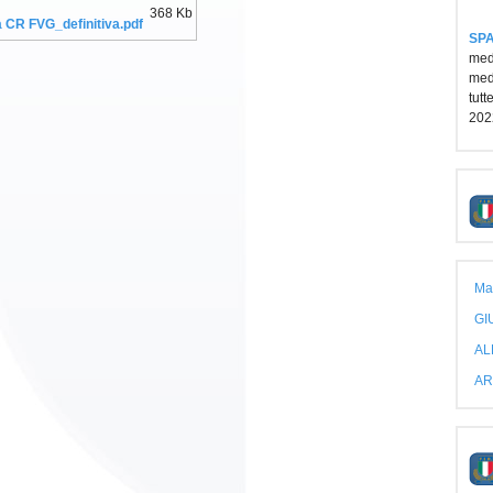
368 Kb
 CR FVG_definitiva.pdf
SPA
medi
medi
tutt
202
Ma
GI
AL
AR