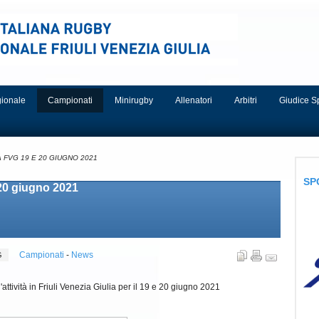
egionale
Campionati
Minirugby
Allenatori
Arbitri
Giudice S
FVG 19 E 20 GIUGNO 2021
SP
20 giugno 2021
Campionati
-
News
VG
ttività in Friuli Venezia Giulia per il 19 e 20 giugno 2021