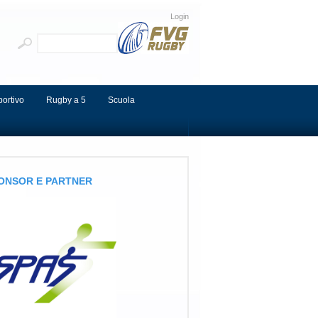
Login
portivo
Rugby a 5
Scuola
ONSOR E PARTNER