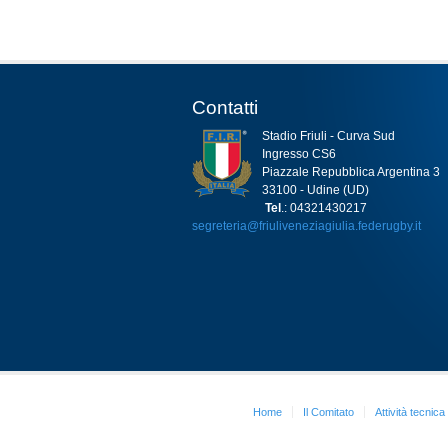
Contatti
Stadio Friuli - Curva Sud
Ingresso CS6
Piazzale Repubblica Argentina 3
33100 - Udine (UD)
Tel
.: 04321430217
segreteria@friuliveneziagiulia.federugby.it
Home
Il Comitato
Attività tecnica